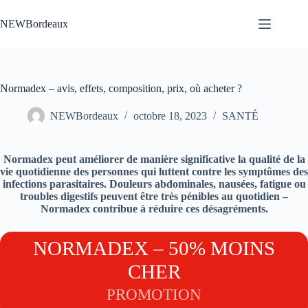
Passer
au
NEWBordeaux
contenu
Normadex – avis, effets, composition, prix, où acheter ?
NEWBordeaux
octobre 18, 2023
SANTÉ
Normadex peut améliorer de manière significative la qualité de la
vie quotidienne des personnes qui luttent contre les symptômes des
infections parasitaires. Douleurs abdominales, nausées, fatigue ou
troubles digestifs peuvent être très pénibles au quotidien –
Normadex contribue à réduire ces désagréments.
NORMADEX – 50% MOINS
CHER
PROMOTION