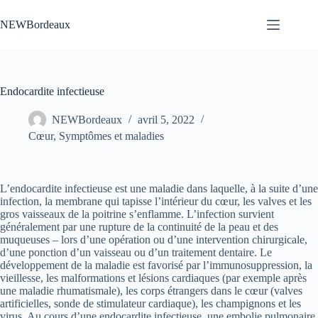
Passer
au
NEWBordeaux
contenu
Endocardite infectieuse
NEWBordeaux
avril 5, 2022
Cœur
,
Symptômes et maladies
L’endocardite infectieuse est une maladie dans laquelle, à la suite d’une
infection, la membrane qui tapisse l’intérieur du cœur, les valves et les
gros vaisseaux de la poitrine s’enflamme. L’infection survient
généralement par une rupture de la continuité de la peau et des
muqueuses – lors d’une opération ou d’une intervention chirurgicale,
d’une ponction d’un vaisseau ou d’un traitement dentaire. Le
développement de la maladie est favorisé par l’immunosuppression, la
vieillesse, les malformations et lésions cardiaques (par exemple après
une maladie rhumatismale), les corps étrangers dans le cœur (valves
artificielles, sonde de stimulateur cardiaque), les champignons et les
virus. Au cours d’une endocardite infectieuse, une embolie pulmonaire,