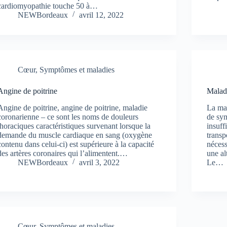
cardiomyopathie touche 50 à…
NEWBordeaux
avril 12, 2022
Cœur
,
Symptômes et maladies
Angine de poitrine
Malad
Angine de poitrine, angine de poitrine, maladie
La mal
coronarienne – ce sont les noms de douleurs
de sym
thoraciques caractéristiques survenant lorsque la
insuff
demande du muscle cardiaque en sang (oxygène
transp
contenu dans celui-ci) est supérieure à la capacité
nécess
des artères coronaires qui l’alimentent.…
une al
NEWBordeaux
avril 3, 2022
Le…
Cœur
,
Symptômes et maladies