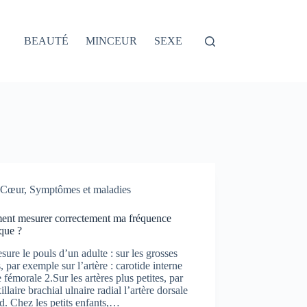
BEAUTÉ
MINCEUR
SEXE
Cœur
,
Symptômes et maladies
nt mesurer correctement ma fréquence
que ?
ure le pouls d’un adulte : sur les grosses
s, par exemple sur l’artère : carotide interne
e fémorale 2.Sur les artères plus petites, par
xillaire brachial ulnaire radial l’artère dorsale
d. Chez les petits enfants,…