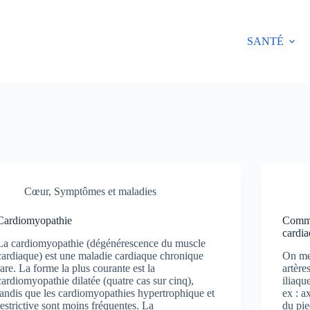
SANTÉ
Cœur
,
Symptômes et maladies
Cardiomyopathie
Comme
cardia
La cardiomyopathie (dégénérescence du muscle
cardiaque) est une maladie cardiaque chronique
On mes
rare. La forme la plus courante est la
artère
cardiomyopathie dilatée (quatre cas sur cinq),
iliaqu
tandis que les cardiomyopathies hypertrophique et
ex : a
restrictive sont moins fréquentes. La
du pie