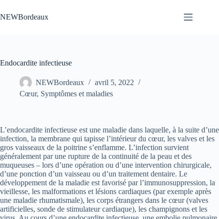
Passer
au
NEWBordeaux
contenu
Endocardite infectieuse
NEWBordeaux
avril 5, 2022
Cœur
,
Symptômes et maladies
L’endocardite infectieuse est une maladie dans laquelle, à la suite d’une
infection, la membrane qui tapisse l’intérieur du cœur, les valves et les
gros vaisseaux de la poitrine s’enflamme. L’infection survient
généralement par une rupture de la continuité de la peau et des
muqueuses – lors d’une opération ou d’une intervention chirurgicale,
d’une ponction d’un vaisseau ou d’un traitement dentaire. Le
développement de la maladie est favorisé par l’immunosuppression, la
vieillesse, les malformations et lésions cardiaques (par exemple après
une maladie rhumatismale), les corps étrangers dans le cœur (valves
artificielles, sonde de stimulateur cardiaque), les champignons et les
virus. Au cours d’une endocardite infectieuse, une embolie pulmonaire,