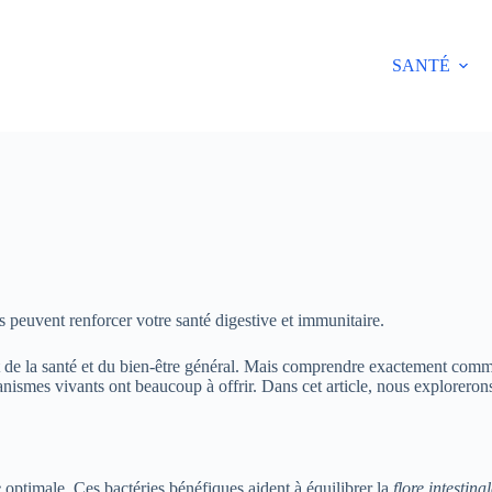
SANTÉ
s peuvent renforcer votre santé digestive et immunitaire.
 la santé et du bien-être général. Mais comprendre exactement comment 
nismes vivants ont beaucoup à offrir. Dans cet article, nous explorerons l
e
optimale. Ces bactéries bénéfiques aident à équilibrer la
flore intestina