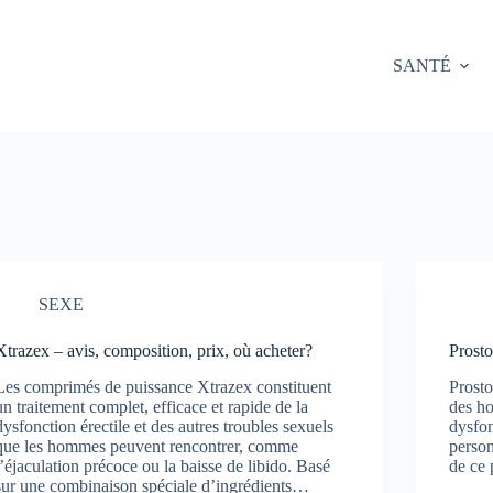
SANTÉ
SEXE
Xtrazex – avis, composition, prix, où acheter?
Prosto
Les comprimés de puissance Xtrazex constituent
Prosto
un traitement complet, efficace et rapide de la
des h
dysfonction érectile et des autres troubles sexuels
dysfon
que les hommes peuvent rencontrer, comme
person
l’éjaculation précoce ou la baisse de libido. Basé
de ce
sur une combinaison spéciale d’ingrédients…