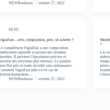
NEWBordeaux
octobre 27, 2022
SEXE
VigraFast – avis, composition, prix, où acheter ?
Membe
?
Le complément VigraFast a une composition
entièrement naturelle et promet des résultats
Les n
durables. Il prévient l’éjaculation précoce et
aidero
favorise des érections plus intenses. Le produit
temps.
peut être pris en toute sécurité sans ordonnance.
pénis 
Comment VigraFast aide-t-il en cas de
exame
dysfonctionnement…
l’ére
NEWBordeaux
octobre 27, 2022