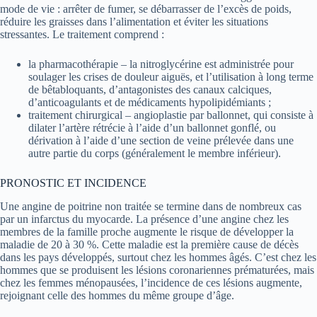
mode de vie : arrêter de fumer, se débarrasser de l’excès de poids,
réduire les graisses dans l’alimentation et éviter les situations
stressantes. Le traitement comprend :
la pharmacothérapie – la nitroglycérine est administrée pour
soulager les crises de douleur aiguës, et l’utilisation à long terme
de bêtabloquants, d’antagonistes des canaux calciques,
d’anticoagulants et de médicaments hypolipidémiants ;
traitement chirurgical – angioplastie par ballonnet, qui consiste à
dilater l’artère rétrécie à l’aide d’un ballonnet gonflé, ou
dérivation à l’aide d’une section de veine prélevée dans une
autre partie du corps (généralement le membre inférieur).
PRONOSTIC ET INCIDENCE
Une angine de poitrine non traitée se termine dans de nombreux cas
par un infarctus du myocarde. La présence d’une angine chez les
membres de la famille proche augmente le risque de développer la
maladie de 20 à 30 %. Cette maladie est la première cause de décès
dans les pays développés, surtout chez les hommes âgés. C’est chez les
hommes que se produisent les lésions coronariennes prématurées, mais
chez les femmes ménopausées, l’incidence de ces lésions augmente,
rejoignant celle des hommes du même groupe d’âge.