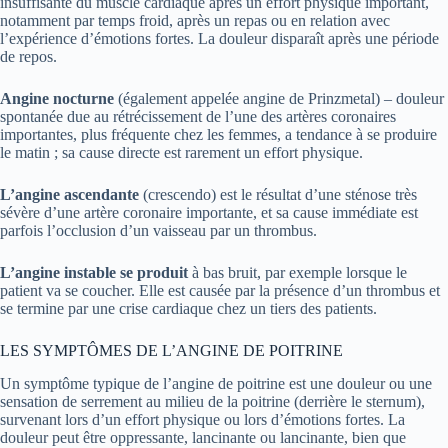
insuffisante du muscle cardiaque après un effort physique important,
notamment par temps froid, après un repas ou en relation avec
l’expérience d’émotions fortes. La douleur disparaît après une période
de repos.
Angine nocturne
(également appelée angine de Prinzmetal) – douleur
spontanée due au rétrécissement de l’une des artères coronaires
importantes, plus fréquente chez les femmes, a tendance à se produire
le matin ; sa cause directe est rarement un effort physique.
L’angine ascendante
(crescendo) est le résultat d’une sténose très
sévère d’une artère coronaire importante, et sa cause immédiate est
parfois l’occlusion d’un vaisseau par un thrombus.
L’angine instable se produit
à bas bruit, par exemple lorsque le
patient va se coucher. Elle est causée par la présence d’un thrombus et
se termine par une crise cardiaque chez un tiers des patients.
LES SYMPTÔMES DE L’ANGINE DE POITRINE
Un symptôme typique de l’angine de poitrine est une douleur ou une
sensation de serrement au milieu de la poitrine (derrière le sternum),
survenant lors d’un effort physique ou lors d’émotions fortes. La
douleur peut être oppressante, lancinante ou lancinante, bien que